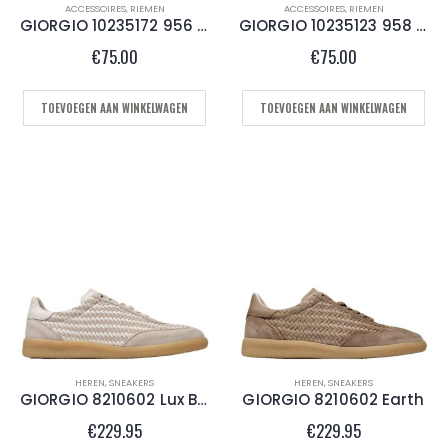
ACCESSOIRES
,
RIEMEN
ACCESSOIRES
,
RIEMEN
GIORGIO 10235172 956 Camoscio
GIORGIO 10235123 958 Chocolate
€
75.00
€
75.00
TOEVOEGEN AAN WINKELWAGEN
TOEVOEGEN AAN WINKELWAGEN
jke
ge
HEREN
,
SNEAKERS
HEREN
,
SNEAKERS
GIORGIO 8210602 Lux Bianco
GIORGIO 8210602 Earth
0.
€
229.95
€
229.95