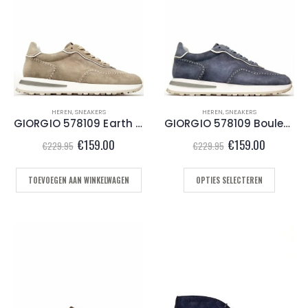
HEREN
,
SNEAKERS
HEREN
,
SNEAKERS
GIORGIO 578109 Earth Taupe
GIORGIO 578109 Boulevard Blue
Oorspronkelijke
Huidige
Oorspronkelijke
Huidige
€
159.00
€
159.00
€
229.95
€
229.95
prijs
prijs
prijs
prijs
was:
is:
was:
is:
€229.95.
€159.00.
€229.95.
€159.00.
TOEVOEGEN AAN WINKELWAGEN
OPTIES SELECTEREN