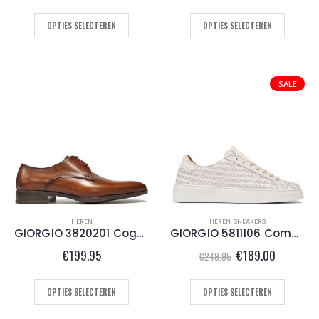
OPTIES SELECTEREN
OPTIES SELECTEREN
SALE
HEREN
HEREN
,
SNEAKERS
GIORGIO 3820201 Cognac
GIORGIO 5811106 Combi White
Oorspronkelijke
Huidige
€
199.95
€
189.00
€
249.95
prijs
prijs
was:
is:
€249.95.
€189.00.
OPTIES SELECTEREN
OPTIES SELECTEREN