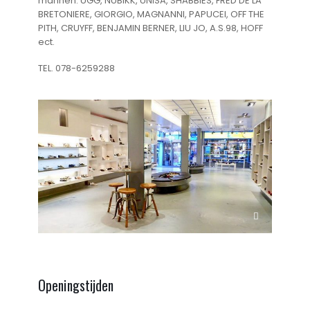
mannen: UGG, NUBIKK, UNISA, SHABBIES, FRED DE LA
BRETONIERE, GIORGIO, MAGNANNI, PAPUCEI, OFF THE
PITH, CRUYFF, BENJAMIN BERNER, LIU JO, A.S.98, HOFF
ect.
TEL. 078-6259288
Openingstijden