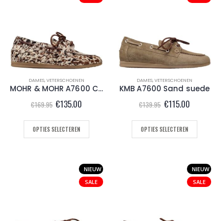
DAMES
,
VETERSCHOENEN
DAMES
,
VETERSCHOENEN
MOHR & MOHR A7600 Cow Multi
KMB A7600 Sand suede
Oorspronkelijke
Huidige
Oorspronkelijke
Huidige
€
135.00
€
115.00
€
169.95
€
139.95
prijs
prijs
prijs
prijs
was:
is:
was:
is:
€169.95.
€135.00.
€139.95.
€115.00.
OPTIES SELECTEREN
OPTIES SELECTEREN
NIEUW
NIEUW
SALE
SALE