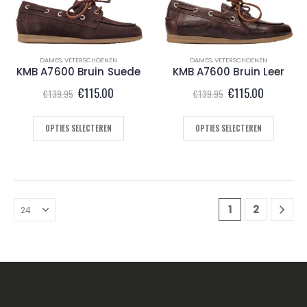
DAMES
,
VETERSCHOENEN
DAMES
,
VETERSCHOENEN
KMB A7600 Bruin Suede
KMB A7600 Bruin Leer
Oorspronkelijke
Huidige
Oorspronkelijke
Huidige
€
115.00
€
115.00
€
139.95
€
139.95
prijs
prijs
prijs
prijs
was:
is:
was:
is:
€139.95.
€115.00.
€139.95.
€115.00.
OPTIES SELECTEREN
OPTIES SELECTEREN
1
2