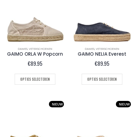
jke
ge
0.
DAMES
,
VETERSCHOENEN
DAMES
,
VETERSCHOENEN
GAIMO ORLA W Popcorn
GAIMO NELIA Everest
€
89.95
€
89.95
OPTIES SELECTEREN
OPTIES SELECTEREN
NIEUW
NIEUW