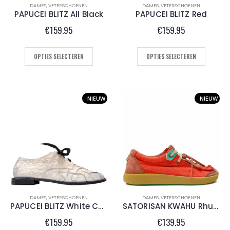
DAMES
,
VETERSCHOENEN
DAMES
,
VETERSCHOENEN
PAPUCEI BLITZ All Black
PAPUCEI BLITZ Red
€
159.95
€
159.95
OPTIES SELECTEREN
OPTIES SELECTEREN
NIEUW
NIEUW
DAMES
,
VETERSCHOENEN
DAMES
,
VETERSCHOENEN
PAPUCEI BLITZ White Cosmina
SATORISAN KWAHU Rhubarb Juice
€
159.95
€
139.95