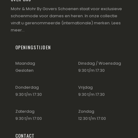
Mohr & Mohr By Govers Schoenen staat voor exclusieve
jke
ge
schoenmode voor dames en heren. In onze collectie
vindt u gerenommeerde (internationale) merken.
Lees
meer...
0.
OPENINGSTIJDEN
Maandag
Dinsdag / Woensdag
Gesloten
9:30 t/m 17:30
Donderdag
Vrijdag
9:30 t/m 17:30
9:30 t/m 17:30
Zaterdag
Zondag
9:30 t/m 17:00
12:30 t/m 17:00
CONTACT