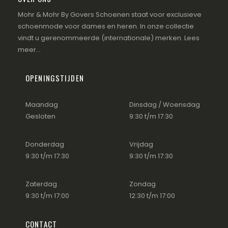
Mohr & Mohr By Govers Schoenen staat voor exclusieve
schoenmode voor dames en heren. In onze collectie
vindt u gerenommeerde (internationale) merken.
Lees
meer...
OPENINGSTIJDEN
Maandag
Dinsdag / Woensdag
Gesloten
9:30 t/m 17:30
jke
ge
Donderdag
Vrijdag
0.
9:30 t/m 17:30
9:30 t/m 17:30
Zaterdag
Zondag
9:30 t/m 17:00
12:30 t/m 17:00
CONTACT