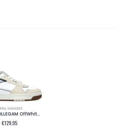
EREN
,
SNEAKERS
CRUYFF COLLEGAM OffWhite Cream
€
129.95