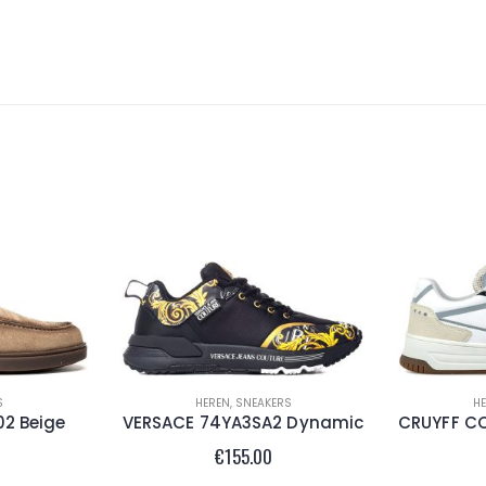
S
HEREN
,
SNEAKERS
H
2 Beige
VERSACE 74YA3SA2 Dynamic
€
155.00