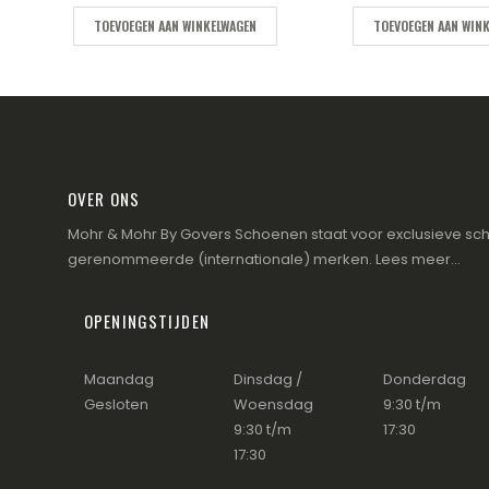
TOEVOEGEN AAN WINKELWAGEN
TOEVOEGEN AAN WIN
OVER ONS
Mohr & Mohr By Govers Schoenen staat voor exclusieve sch
gerenommeerde (internationale) merken.
Lees meer...
OPENINGSTIJDEN
Maandag
Dinsdag /
Donderdag
Gesloten
Woensdag
9:30 t/m
9:30 t/m
17:30
17:30