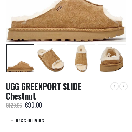
UGG GREENPORT SLIDE
Chestnut
Oorspronkelijke
Huidige
€
99.00
€
129.95
prijs
prijs
was:
is:
BESCHRIJVING
€129.95.
€99.00.