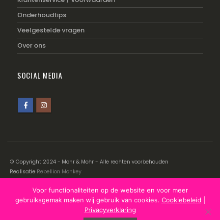
Onderhoudtips
Veelgestelde vragen
Over ons
SOCIAL MEDIA
© Copyright 2024 - Mohr & Mohr - Alle rechten voorbehouden
Realisatie
Rebellion Monkey
Voor functionaliteiten op de website en voor meer
Disclaimer
|
Cookiebeleid
|
Privacyverklaring
gebruiksgemak maken wij gebruik van cookies.
Cookiebeleid
|
Privacyverklaring