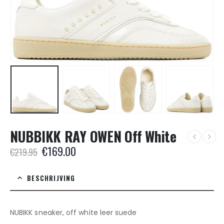
NUBBIKK RAY OWEN Off White
Oorspronkelijke
Huidige
€
169.00
€
219.95
prijs
prijs
was:
is:
BESCHRIJVING
€219.95.
€169.00.
NUBIKK sneaker, off white leer suede