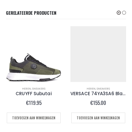
GERELATEERDE PRODUCTEN
HEREN
,
SNEAKERS
HEREN
,
SNEAKERS
CRUYFF Subutai
VERSACE 74YA3SA6 Black Red
€
119.95
€
155.00
0.
TOEVOEGEN AAN WINKELWAGEN
TOEVOEGEN AAN WINKELWAGEN