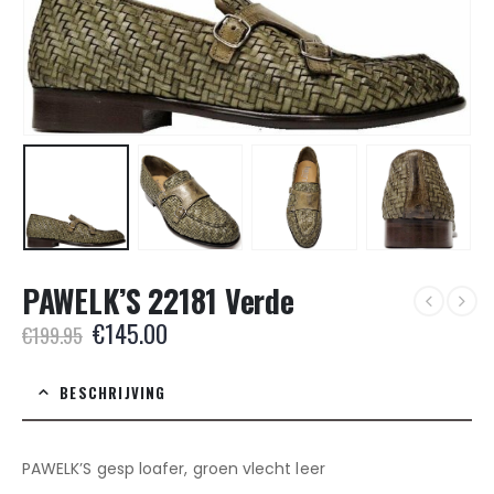
PAWELK’S 22181 Verde
Oorspronkelijke
Huidige
€
145.00
€
199.95
prijs
prijs
was:
is:
BESCHRIJVING
€199.95.
€145.00.
PAWELK’S gesp loafer, groen vlecht leer