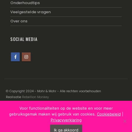
Onderhoudtips
Veelgestelde vragen
Over ons
SOCIAL MEDIA
© Copyright 2024 - Mohr & Mohr - Alle rechten voorbehouden
Realisatie
Rebellion Monkey
Voor functionaliteiten op de website en voor meer
Disclaimer
|
Cookiebeleid
|
Privacyverklaring
gebruiksgemak maken wij gebruik van cookies.
Cookiebeleid
|
Privacyverklaring
Ik ga akkoord