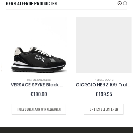
GERELATEERDE PRODUCTEN
HEREN
,
SNEAKERS
HEREN
,
BOOTS
VERSACE SPYKE Black White
GIORGIO HE921109 Truffle
€
190.00
€
199.95
TOEVOEGEN AAN WINKELWAGEN
OPTIES SELECTEREN