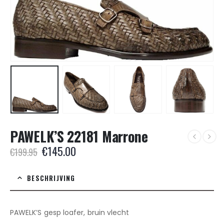
PAWELK’S 22181 Marrone
Oorspronkelijke
Huidige
€
145.00
€
199.95
prijs
prijs
was:
is:
BESCHRIJVING
€199.95.
€145.00.
PAWELK’S gesp loafer, bruin vlecht