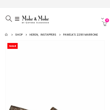
0
SHOP
HEREN
,
INSTAPPERS
PAWELK’S 22181 MARRONE
SALE