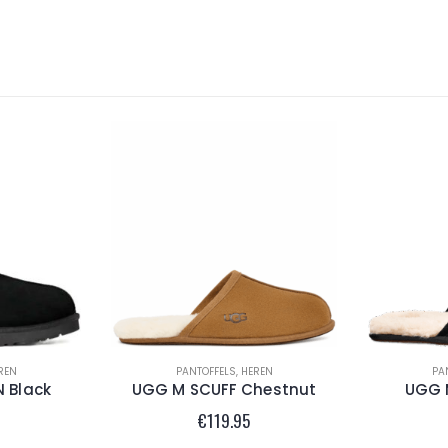
REN
PANTOFFELS
,
HEREN
PA
 Black
UGG M SCUFF Chestnut
UGG 
€
119.95