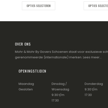
OPTIES SELECTEREN
OPTIES SELECT
OVER ONS
Mohr & Mohr By Govers Schoenen staat voor exclusieve sch
gerenommeerde (internationale) merken.
Lees meer...
OPENINGSTIJDEN
Maandag
Dinsdag /
Donderdag
Gesloten
Woensdag
9:30 t/m
9:30 t/m
17:30
17:30