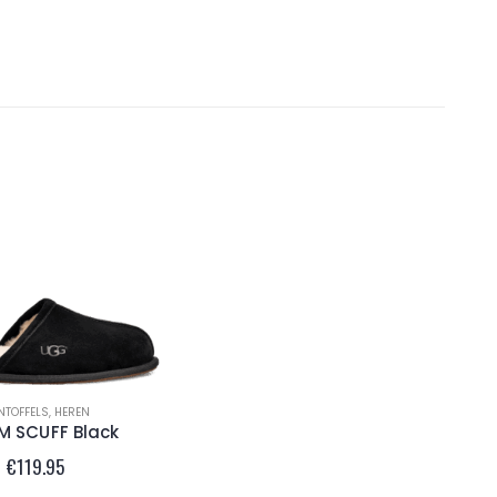
NTOFFELS
,
HEREN
M SCUFF Black
€
119.95