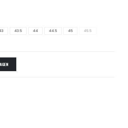
43
43.5
44
44.5
45
45.5
AGEN