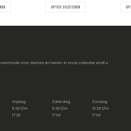
EREN
OPTIES SELECTEREN
OPT
oenmode voor dames en heren. In onze collectie vindt u
Vrijdag
Zaterdag
Zondag
9:30 t/m
9:30 t/m
12:30 t/m
17:30
17:00
17:00