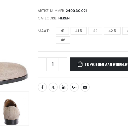
ARTIKELNUMMER:
2400.30.021
CATEGORIE:
HEREN
MAAT
41
41.5
42
42.5
46
TOEVOEGEN AAN WINKELW