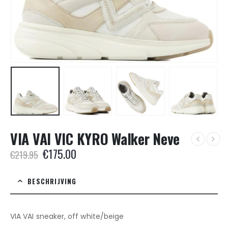
VIA VAI VIC KYRO Walker Neve
Oorspronkelijke
Huidige
€
175.00
€
219.95
prijs
prijs
was:
is:
BESCHRIJVING
€219.95.
€175.00.
VIA VAI sneaker, off white/beige