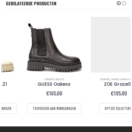
GERELATEERDE PRODUCTEN
DAMES
,
BOOTS
DAMES
,
LANGE LAARS DAMES
GUESS Oakess
ZOE Grace02
€
165.00
€
195.00
TOEVOEGEN AAN WINKELWAGEN
OPTIES SELECTEREN