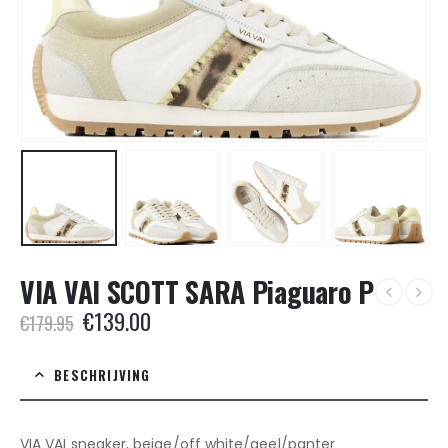
VIA VAI SCOTT SARA Piaguaro P
Oorspronkelijke
Huidige
€
139.00
€
179.95
prijs
prijs
was:
is:
BESCHRIJVING
€179.95.
€139.00.
VIA VAI sneaker, beige/off white/geel/panter