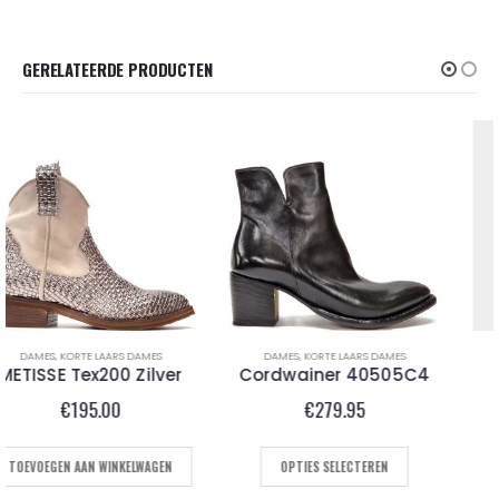
GERELATEERDE PRODUCTEN
DAMES
,
KORTE LAARS DAMES
DAMES
,
INSTAPPERS
Cordwainer 40505C4
ZOE Grace 01
€
279.95
€
169.95
OPTIES SELECTEREN
OPTIES SELECTEREN