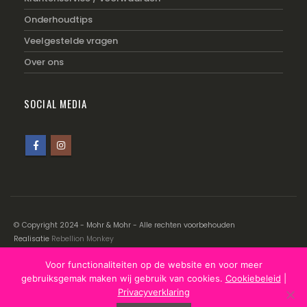
Onderhoudtips
Veelgestelde vragen
Over ons
SOCIAL MEDIA
© Copyright 2024 - Mohr & Mohr - Alle rechten voorbehouden
Realisatie
Rebellion Monkey
Voor functionaliteiten op de website en voor meer
Disclaimer
|
Cookiebeleid
|
Privacyverklaring
gebruiksgemak maken wij gebruik van cookies.
Cookiebeleid
|
Privacyverklaring