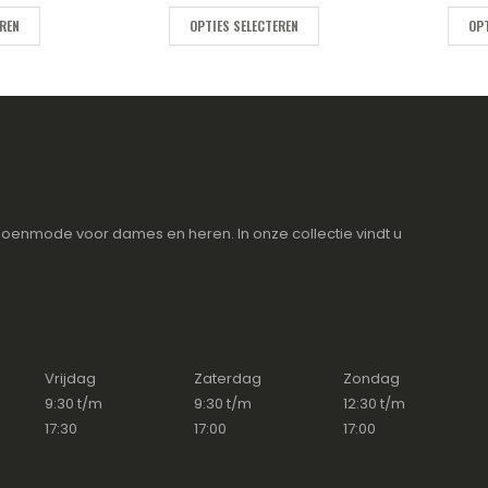
EREN
OPTIES SELECTEREN
OPT
oenmode voor dames en heren. In onze collectie vindt u
Vrijdag
Zaterdag
Zondag
9:30 t/m
9:30 t/m
12:30 t/m
17:30
17:00
17:00