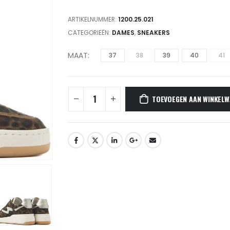
ARTIKELNUMMER:
1200.25.021
CATEGORIEËN:
DAMES
,
SNEAKERS
MAAT
37
38
39
40
41
TOEVOEGEN AAN WINKELW