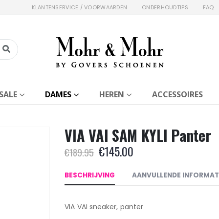
KLANTENSERVICE / VOORWAARDEN
ONDERHOUDTIPS
FAQ
SALE
DAMES
HEREN
ACCESSOIRES
VIA VAI SAM KYLI Panter
Oorspronkelijke
Huidige
€
145.00
€
189.95
prijs
prijs
was:
is:
BESCHRIJVING
AANVULLENDE INFORMAT
€189.95.
€145.00.
VIA VAI sneaker, panter