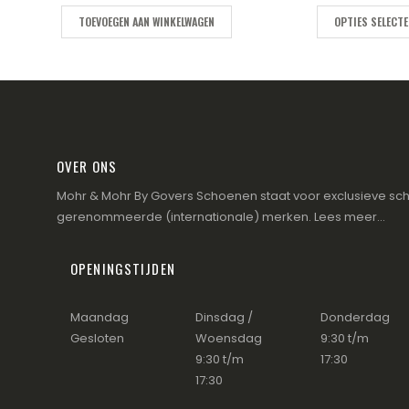
TOEVOEGEN AAN WINKELWAGEN
OPTIES SELECT
OVER ONS
Mohr & Mohr By Govers Schoenen staat voor exclusieve sch
gerenommeerde (internationale) merken.
Lees meer...
OPENINGSTIJDEN
Maandag
Dinsdag /
Donderdag
Gesloten
Woensdag
9:30 t/m
9:30 t/m
17:30
17:30