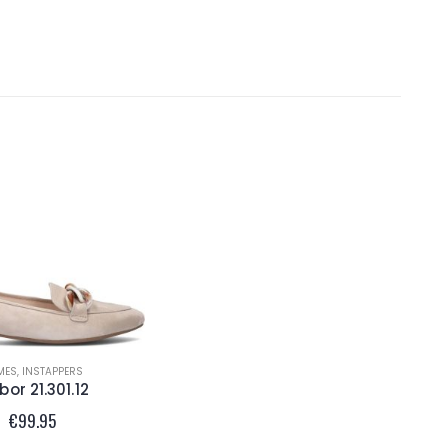
MES
,
INSTAPPERS
or 21.301.12
€
99.95