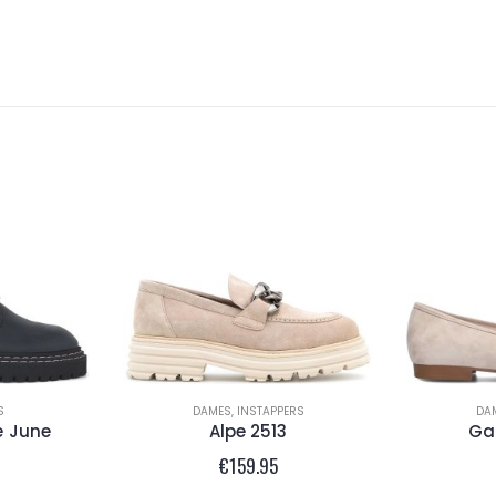
S
DAMES
,
INSTAPPERS
DA
e June
Alpe 2513
Gab
€
159.95