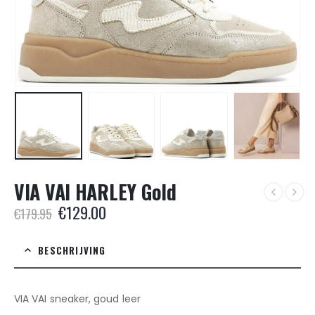
VIA VAI HARLEY Gold
Oorspronkelijke
Huidige
€
129.00
€
179.95
prijs
prijs
was:
is:
BESCHRIJVING
€179.95.
€129.00.
VIA VAI sneaker, goud leer