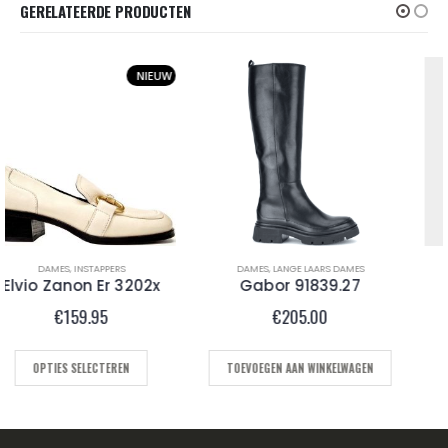
GERELATEERDE PRODUCTEN
DAMES
,
LANGE LAARS DAMES
DAMES
,
PUMPS
Gabor 91839.27
Abano 2338 Nero
€
205.00
€
149.95
TOEVOEGEN AAN WINKELWAGEN
OPTIES SELECTEREN