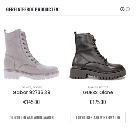
GERELATEERDE PRODUCTEN
DAMES
,
BOOTS
DAMES
,
KORTE LAARS DAMES
GUESS Olone
AS.98 b01205 Brown
€
175.00
€
245.00
TOEVOEGEN AAN WINKELWAGEN
OPTIES SELECTEREN