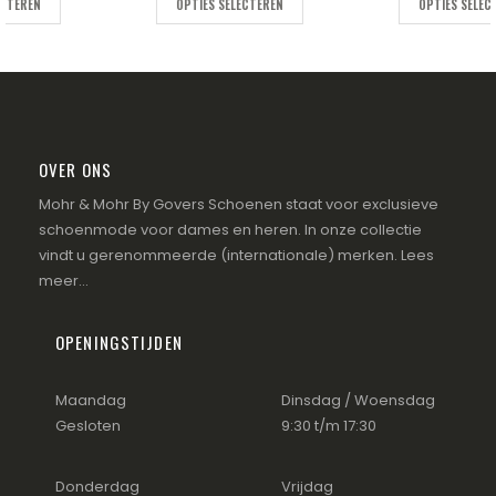
OPTIES SELECTEREN
OPTIES SELECTEREN
OVER ONS
Mohr & Mohr By Govers Schoenen staat voor exclusieve
schoenmode voor dames en heren. In onze collectie
vindt u gerenommeerde (internationale) merken.
Lees
meer...
OPENINGSTIJDEN
Maandag
Dinsdag / Woensdag
Gesloten
9:30 t/m 17:30
Donderdag
Vrijdag