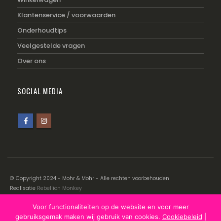
Klantenservice / voorwaarden
Onderhoudtips
Veelgestelde vragen
Over ons
SOCIAL MEDIA
© Copyright 2024 - Mohr & Mohr - Alle rechten voorbehouden
Realisatie
Rebellion Monkey
Voor functionaliteiten op de website en voor meer
Disclaimer
|
Cookiebeleid
|
Privacyverklaring
gebruiksgemak maken wij gebruik van cookies.
Cookiebeleid
|