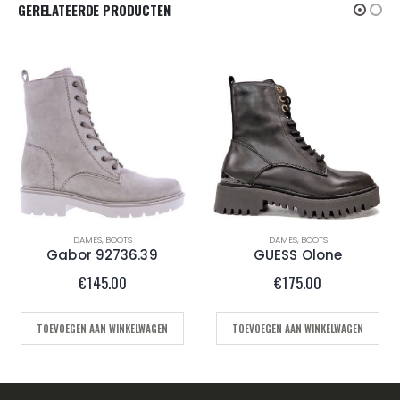
GERELATEERDE PRODUCTEN
DAMES
,
BOOTS
DAMES
,
KORTE LAARS DAMES
GUESS Olone
AS.98 b01205 Brown
€
175.00
€
245.00
TOEVOEGEN AAN WINKELWAGEN
OPTIES SELECTEREN