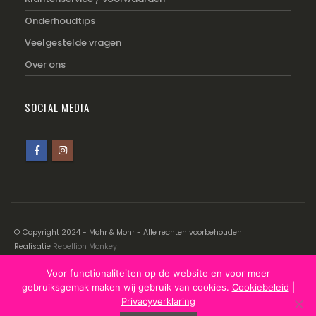
Onderhoudtips
Veelgestelde vragen
Over ons
SOCIAL MEDIA
© Copyright 2024 - Mohr & Mohr - Alle rechten voorbehouden
Realisatie
Rebellion Monkey
Voor functionaliteiten op de website en voor meer
Disclaimer
|
Cookiebeleid
|
Privacyverklaring
gebruiksgemak maken wij gebruik van cookies.
Cookiebeleid
|
Privacyverklaring