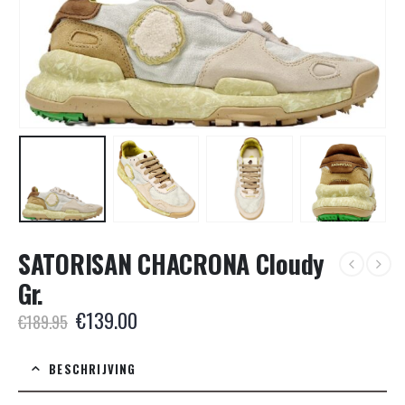
SATORISAN CHACRONA Cloudy
Gr.
Oorspronkelijke
Huidige
€
139.00
€
189.95
prijs
prijs
was:
is:
BESCHRIJVING
€189.95.
€139.00.