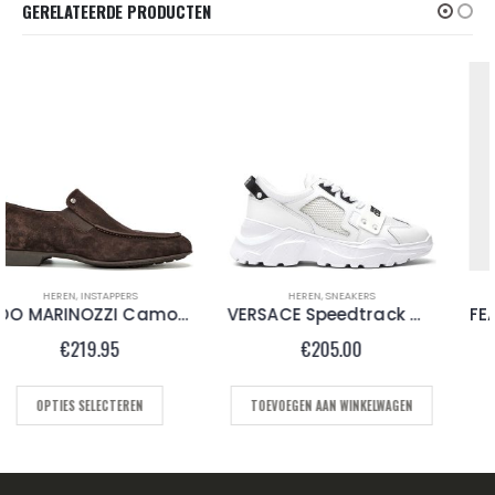
GERELATEERDE PRODUCTEN
HEREN
,
SNEAKERS
HEREN
,
SNEAKERS
VERSACE Speedtrack White
FEARIA MONTSERRAT Black Red
€
205.00
€
135.00
TOEVOEGEN AAN WINKELWAGEN
OPTIES SELECTEREN