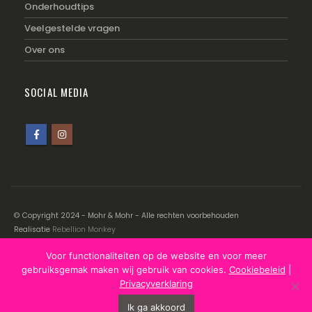
Onderhoudtips
Veelgestelde vragen
Over ons
SOCIAL MEDIA
© Copyright 2024 - Mohr & Mohr - Alle rechten voorbehouden
Realisatie
Rebellion Monkey
Voor functionaliteiten op de website en voor meer
Disclaimer
|
Cookiebeleid
|
Privacyverklaring
gebruiksgemak maken wij gebruik van cookies.
Cookiebeleid
|
Privacyverklaring
Ik ga akkoord