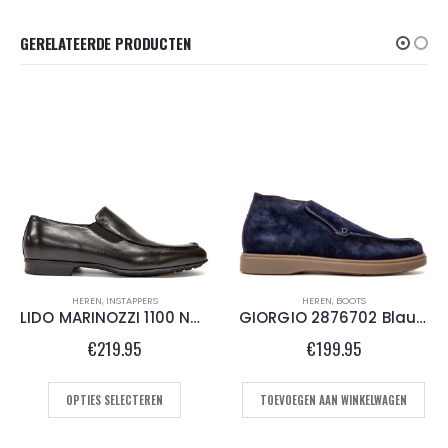
GERELATEERDE PRODUCTEN
HEREN
,
BOOTS
HEREN
,
BOOTS
GIORGIO 2876702 Blauw
NUBIKK JIRO SUO FUR Black
€
199.95
€
189.95
TOEVOEGEN AAN WINKELWAGEN
OPTIES SELECTEREN