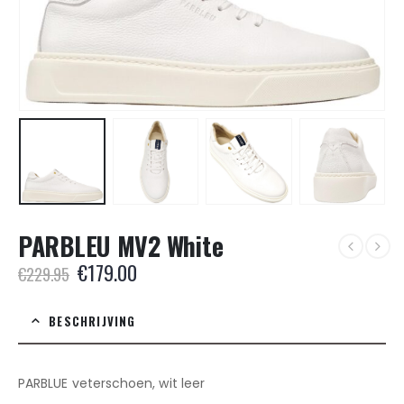
PARBLEU MV2 White
Oorspronkelijke
Huidige
€
179.00
€
229.95
prijs
prijs
was:
is:
BESCHRIJVING
€229.95.
€179.00.
PARBLUE veterschoen, wit leer