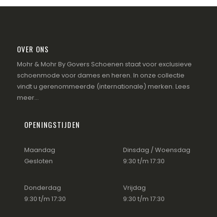
OVER ONS
Mohr & Mohr By Govers Schoenen staat voor exclusieve
schoenmode voor dames en heren. In onze collectie
vindt u gerenommeerde (internationale) merken.
Lees
meer...
OPENINGSTIJDEN
Maandag
Dinsdag / Woensdag
Gesloten
9:30 t/m 17:30
Donderdag
Vrijdag
9:30 t/m 17:30
9:30 t/m 17:30