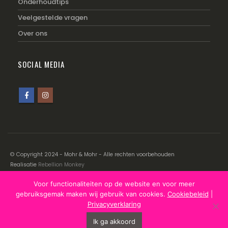
Onderhoudtips
Veelgestelde vragen
Over ons
SOCIAL MEDIA
© Copyright 2024 - Mohr & Mohr - Alle rechten voorbehouden
Realisatie
Rebellion Monkey
Voor functionaliteiten op de website en voor meer
Disclaimer
|
Cookiebeleid
|
Privacyverklaring
gebruiksgemak maken wij gebruik van cookies.
Cookiebeleid
|
Privacyverklaring
Ik ga akkoord