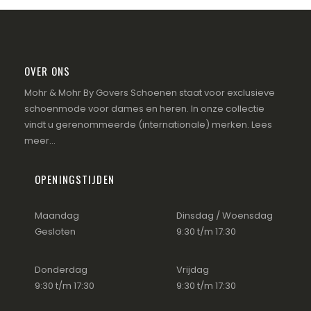
OVER ONS
Mohr & Mohr By Govers Schoenen staat voor exclusieve
schoenmode voor dames en heren. In onze collectie
vindt u gerenommeerde (internationale) merken.
Lees
meer...
OPENINGSTIJDEN
Maandag
Dinsdag / Woensdag
Gesloten
9:30 t/m 17:30
Donderdag
Vrijdag
9:30 t/m 17:30
9:30 t/m 17:30