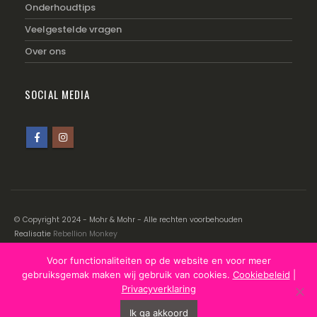
Onderhoudtips
Veelgestelde vragen
Over ons
SOCIAL MEDIA
© Copyright 2024 - Mohr & Mohr - Alle rechten voorbehouden
Realisatie
Rebellion Monkey
Voor functionaliteiten op de website en voor meer
Disclaimer
|
Cookiebeleid
|
Privacyverklaring
gebruiksgemak maken wij gebruik van cookies.
Cookiebeleid
|
Privacyverklaring
Ik ga akkoord