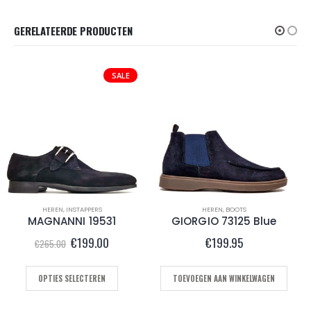
GERELATEERDE PRODUCTEN
HEREN
,
BOOTS
HEREN
,
SNEAKERS
GIORGIO 73125 Blue
CRUYFF AMRUZZIA White Cream
€
199.95
€
135.00
.
TOEVOEGEN AAN WINKELWAGEN
OPTIES SELECTEREN