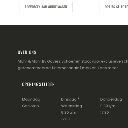
TOEVOEGEN AAN WINKELWAGEN
OPTIES SELECT
OVER ONS
Mohr & Mohr By Govers Schoenen staat voor exclusieve sch
gerenommeerde (internationale) merken.
Lees meer...
OPENINGSTIJDEN
Maandag
Dinsdag /
Donderdag
Gesloten
Woensdag
9:30 t/m
9:30 t/m
17:30
17:30