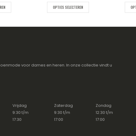
EREN
OPTIES SELECTEREN
OPT
oenmode voor dames en heren. In onze collectie vindt u
Vrijdag
Zaterdag
Zondag
9:30 t/m
9:30 t/m
12:30 t/m
17:30
17:00
17:00