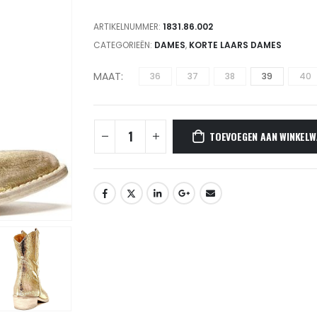
ARTIKELNUMMER:
1831.86.002
CATEGORIEËN:
DAMES
,
KORTE LAARS DAMES
MAAT
36
37
38
39
40
TOEVOEGEN AAN WINKELW