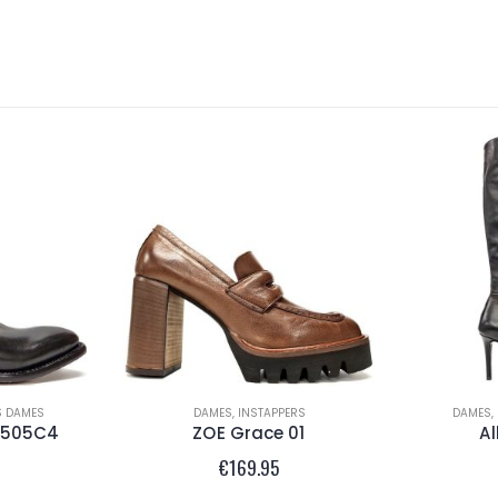
S DAMES
DAMES
,
INSTAPPERS
DAMES
,
0505C4
ZOE Grace 01
A
€
169.95