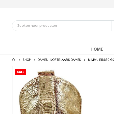
HOME
SHOP
DAMES
,
KORTE LAARS DAMES
MIMMU E166E0 G
SALE