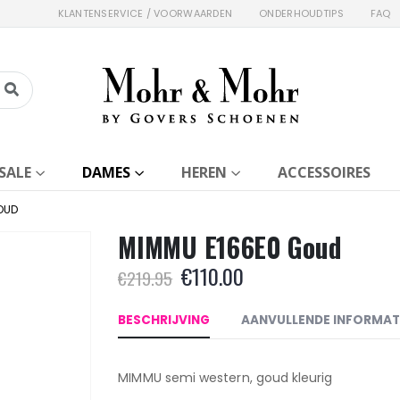
KLANTENSERVICE / VOORWAARDEN
ONDERHOUDTIPS
FAQ
SALE
DAMES
HEREN
ACCESSOIRES
OUD
MIMMU E166E0 Goud
Oorspronkelijke
Huidige
€
110.00
€
219.95
prijs
prijs
was:
is:
BESCHRIJVING
AANVULLENDE INFORMAT
€219.95.
€110.00.
MIMMU semi western, goud kleurig