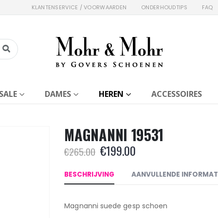
KLANTENSERVICE / VOORWAARDEN
ONDERHOUDTIPS
FAQ
SALE
DAMES
HEREN
ACCESSOIRES
MAGNANNI 19531
Oorspronkelijke
Huidige
€
199.00
€
265.00
prijs
prijs
was:
is:
BESCHRIJVING
AANVULLENDE INFORMAT
€265.00.
€199.00.
Magnanni suede gesp schoen