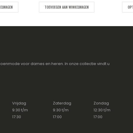
KELWAGEN
TOEVOEGEN AAN WINKELWAGEN
OPT
oenmode voor dames en heren. In onze collectie vindt u
Vrijdag
Zaterdag
Zondag
9:30 t/m
9:30 t/m
12:30 t/m
17:30
17:00
17:00