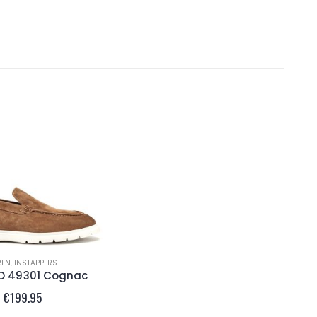
REN
,
INSTAPPERS
O 49301 Cognac
€
199.95