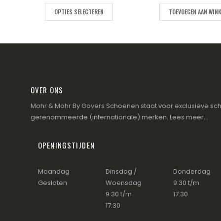
was:
is:
€265.00.
€199.00.
OPTIES SELECTEREN
TOEVOEGEN AAN WIN
OVER ONS
Mohr & Mohr By Govers Schoenen staat voor exclusieve sch
gerenommeerde (internationale) merken.
Lees meer...
OPENINGSTIJDEN
Maandag
Dinsdag /
Donderdag
Gesloten
Woensdag
9:30 t/m
9:30 t/m
17:30
17:30