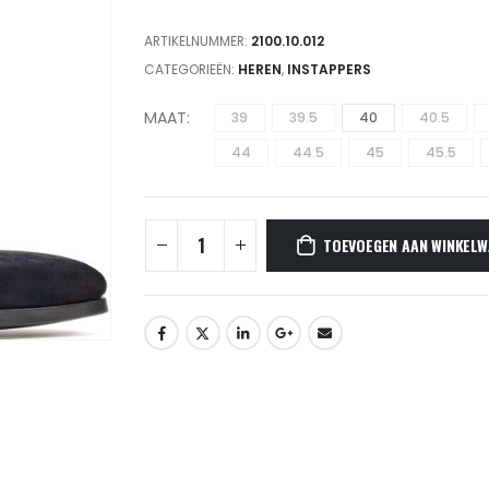
ARTIKELNUMMER:
2100.10.012
CATEGORIEËN:
HEREN
,
INSTAPPERS
MAAT
39
39.5
40
40.5
44
44.5
45
45.5
TOEVOEGEN AAN WINKELW