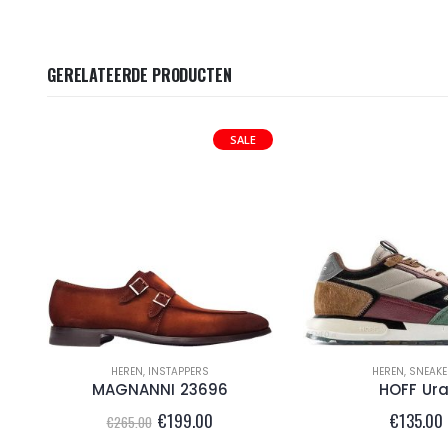
GERELATEERDE PRODUCTEN
SALE
HEREN
,
INSTAPPERS
HEREN
,
SNEAKE
MAGNANNI 23696
HOFF Ura
Oorspronkelijke
Huidige
€
199.00
€
135.00
€
265.00
prijs
prijs