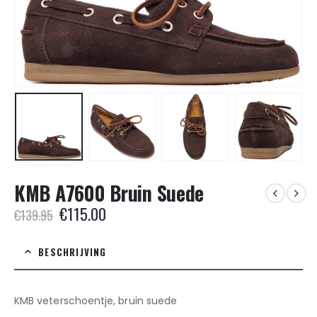
KMB A7600 Bruin Suede
Oorspronkelijke
Huidige
€
115.00
€
139.95
prijs
prijs
was:
is:
BESCHRIJVING
€139.95.
€115.00.
KMB veterschoentje, bruin suede