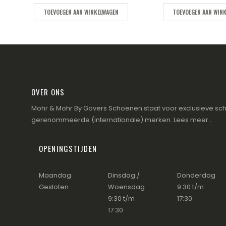
TOEVOEGEN AAN WINKELWAGEN
TOEVOEGEN AAN WIN
OVER ONS
Mohr & Mohr By Govers Schoenen staat voor exclusieve sch
gerenommeerde (internationale) merken.
Lees meer...
OPENINGSTIJDEN
Maandag
Dinsdag /
Donderdag
Gesloten
Woensdag
9:30 t/m
9:30 t/m
17:30
17:30