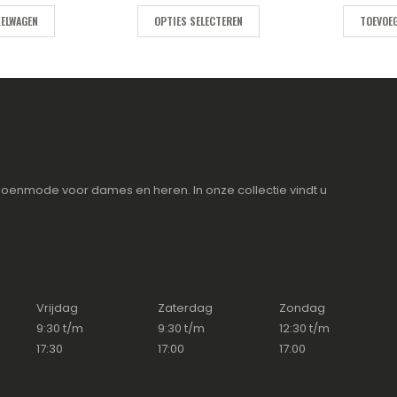
KELWAGEN
OPTIES SELECTEREN
TOEVOEG
oenmode voor dames en heren. In onze collectie vindt u
Vrijdag
Zaterdag
Zondag
9:30 t/m
9:30 t/m
12:30 t/m
17:30
17:00
17:00