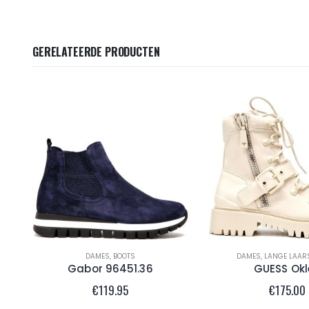
GERELATEERDE PRODUCTEN
DAMES
,
BOOTS
DAMES
,
LANGE LAAR
Gabor 96451.36
GUESS Okl
€
119.95
€
175.00