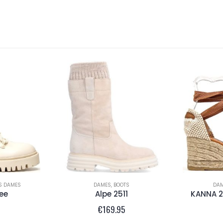
S DAMES
DAMES
,
BOOTS
DA
ee
Alpe 2511
KANNA 2
€
169.95