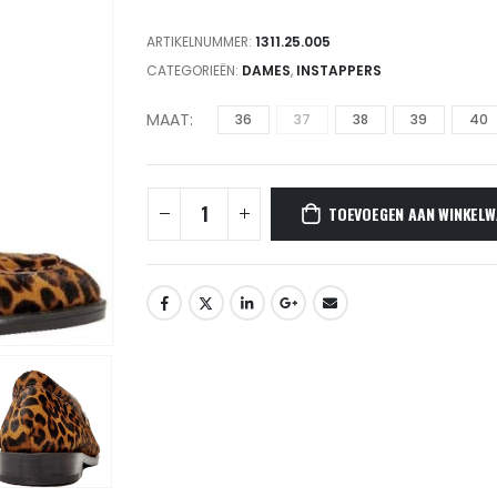
ARTIKELNUMMER:
1311.25.005
CATEGORIEËN:
DAMES
,
INSTAPPERS
MAAT
36
37
38
39
40
TOEVOEGEN AAN WINKELW