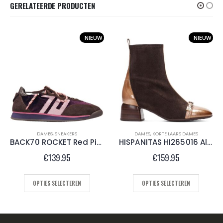
GERELATEERDE PRODUCTEN
NIEUW
NIEUW
DAMES
,
SNEAKERS
DAMES
,
KORTE LAARS DAMES
BACK70 ROCKET Red Pink
HISPANITAS HI265016 Almond
€
139.95
€
159.95
OPTIES SELECTEREN
OPTIES SELECTEREN