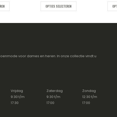
EREN
OPTIES SELECTEREN
OPT
oenmode voor dames en heren. In onze collectie vindt u
Vrijdag
Zaterdag
Zondag
9:30 t/m
9:30 t/m
12:30 t/m
17:30
17:00
17:00