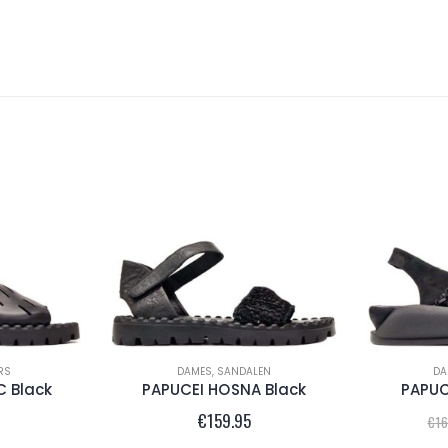
RS
DAMES
,
SANDALEN
DA
C Black
PAPUCEI HOSNA Black
PAPUC
€
159.95
€
16