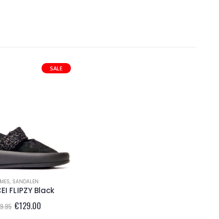
SALE
MES
,
SANDALEN
EI FLIPZY Black
Oorspronkelijke
Huidige
€
129.00
9.95
prijs
prijs