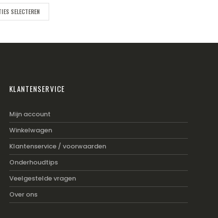
was:
is:
€169.95.
€129.00.
IES SELECTEREN
KLANTENSERVICE
Mijn account
Winkelwagen
Klantenservice / voorwaarden
Onderhoudtips
Veelgestelde vragen
Over ons