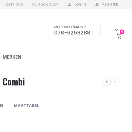
OVER ONS
MIJN ACCOUNT
LOG IN
REGISTER
MEER INFORMATIE?
078-6259288
0
MERKEN
n Combi
IE
MAATTABEL