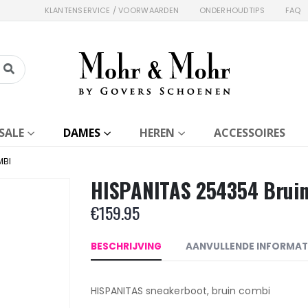
KLANTENSERVICE / VOORWAARDEN
ONDERHOUDTIPS
FAQ
SALE
DAMES
HEREN
ACCESSOIRES
MBI
HISPANITAS 254354 Brui
€
159.95
BESCHRIJVING
AANVULLENDE INFORMAT
HISPANITAS sneakerboot, bruin combi