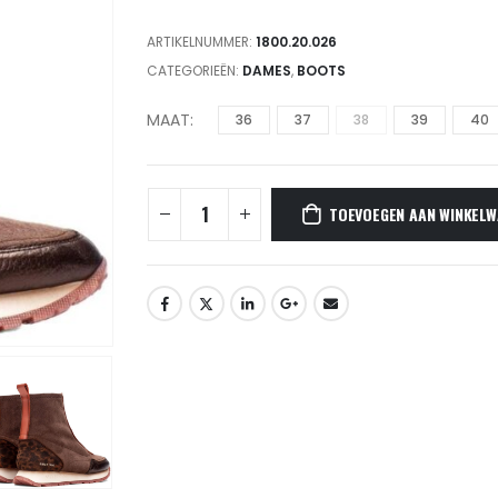
ARTIKELNUMMER:
1800.20.026
CATEGORIEËN:
DAMES
,
BOOTS
MAAT
36
37
38
39
40
TOEVOEGEN AAN WINKELW