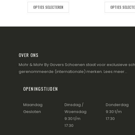
OPTIES SELECTEREN
OPTIES SELECT
OVER ONS
Mohr & Mohr By Govers Schoenen staat voor exclusieve sch
gerenommeerde (internationale) merken.
Lees meer...
OPENINGSTIJDEN
Maandag
Dinsdag /
Donderdag
Gesloten
Woensdag
9:30 t/m
9:30 t/m
17:30
17:30