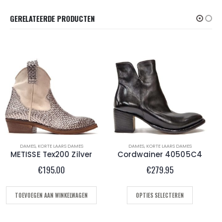
GERELATEERDE PRODUCTEN
DAMES
,
KORTE LAARS DAMES
DAMES
,
INSTAPPERS
Cordwainer 40505C4
ZOE Grace 01
€
279.95
€
169.95
OPTIES SELECTEREN
OPTIES SELECTEREN