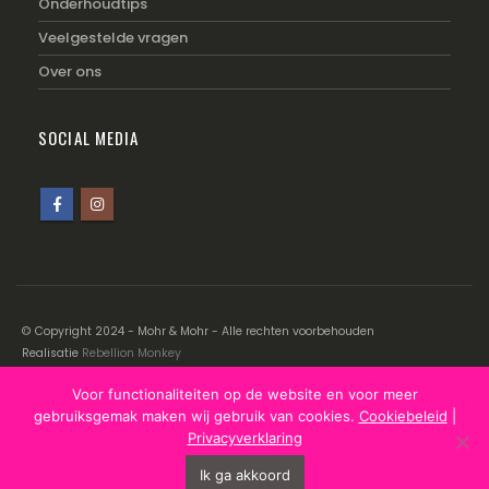
Onderhoudtips
Veelgestelde vragen
Over ons
SOCIAL MEDIA
© Copyright 2024 - Mohr & Mohr - Alle rechten voorbehouden
Realisatie
Rebellion Monkey
Voor functionaliteiten op de website en voor meer
Disclaimer
|
Cookiebeleid
|
Privacyverklaring
gebruiksgemak maken wij gebruik van cookies.
Cookiebeleid
|
Privacyverklaring
Ik ga akkoord