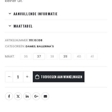
kleiner uit.
AANVULLENDE INFORMATIE
MAATTABEL
ARTIKELNUMMER:
1111.10.108
CATEGORIEËN:
DAMES
,
BALLERINA'S
MAAT
36
37
38
39
40
41
TOEVOEGEN AAN WINKELWAGEN