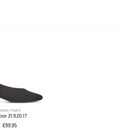
DAMES
,
PUMPS
or 21.520.17
€
99.95