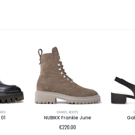
PERS
DAMES
,
BOOTS
 01
NUBIKK Frankie June
Gab
€
220.00