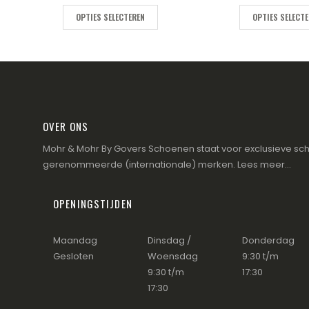
OPTIES SELECTEREN
OPTIES SELECT
OVER ONS
Mohr & Mohr By Govers Schoenen staat voor exclusieve sch
gerenommeerde (internationale) merken.
Lees meer...
OPENINGSTIJDEN
Maandag
Dinsdag /
Donderdag
Gesloten
Woensdag
9:30 t/m
9:30 t/m
17:30
17:30