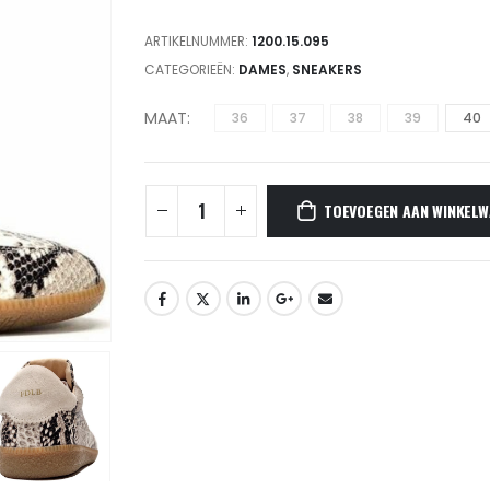
ARTIKELNUMMER:
1200.15.095
CATEGORIEËN:
DAMES
,
SNEAKERS
MAAT
36
37
38
39
40
TOEVOEGEN AAN WINKELW