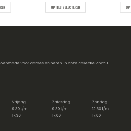
EREN
OPTIES SELECTEREN
OPT
oenmode voor dames en heren. In onze collectie vindt u
Vrijdag
Zaterdag
Zondag
9:30 t/m
9:30 t/m
12:30 t/m
17:30
17:00
17:00