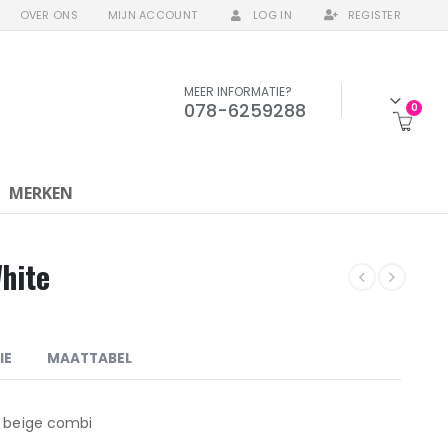
OVER ONS
MIJN ACCOUNT
LOG IN
REGISTER
MEER INFORMATIE?
078-6259288
0
MERKEN
hite
IE
MAATTABEL
t beige combi