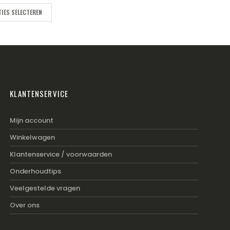
was:
is:
€159.95.
€119.00.
IES SELECTEREN
KLANTENSERVICE
Mijn account
Winkelwagen
Klantenservice / voorwaarden
Onderhoudtips
Veelgestelde vragen
Over ons