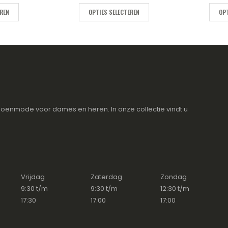
is:
.95.
€105.00.
EREN
OPTIES SELECTEREN
OPT
oenmode voor dames en heren. In onze collectie vindt u
Vrijdag
Zaterdag
Zondag
9:30 t/m
9:30 t/m
12:30 t/m
17:30
17:00
17:00