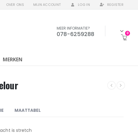
OVER ONS
MIJN ACCOUNT
LOG IN
REGISTER
MEER INFORMATIE?
078-6259288
0
MERKEN
elour
IE
MAATTABEL
acht is stretch