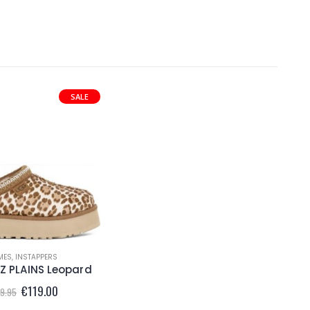
SALE
MES
,
INSTAPPERS
Z PLAINS Leopard
Oorspronkelijke
Huidige
€
119.00
9.95
prijs
prijs