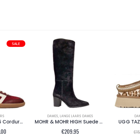
SALE
ERS
DAMES
,
LANGE LAARS DAMES
DA
BACK70 CLOUD F06 Corduroy Wine
MOHR & MOHR HIGH Suede Black
UGG TAZ
ronkelijke
Huidige
.00
€
209.95
€
15
prijs