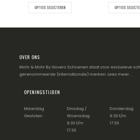
was:
€129
OPTIES SELECTEREN
OPTIES SELECT
OVER ONS
Mohr & Mohr By Govers Schoenen staat voor exclusieve sch
gerenommeerde (internationale) merken.
Lees meer...
OPENINGSTIJDEN
Maandag
Dinsdag /
Donderdag
Gesloten
Woensdag
9:30 t/m
9:30 t/m
17:30
17:30