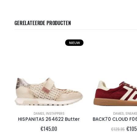
GERELATEERDE PRODUCTEN
NIEUW
DAMES
,
INSTAPPERS
DAMES
,
SNEAK
HISPANITAS 264622 Butter
Oorsp
€
145.00
€
105
€
129.95
prijs