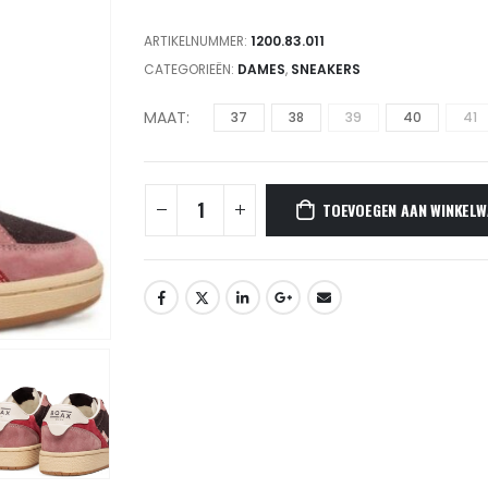
ARTIKELNUMMER:
1200.83.011
CATEGORIEËN:
DAMES
,
SNEAKERS
MAAT
37
38
39
40
41
TOEVOEGEN AAN WINKELW