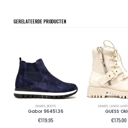
GERELATEERDE PRODUCTEN
DAMES
,
BOOTS
DAMES
,
LANGE LAAR
Gabor 96451.36
GUESS Okl
€
119.95
€
175.00