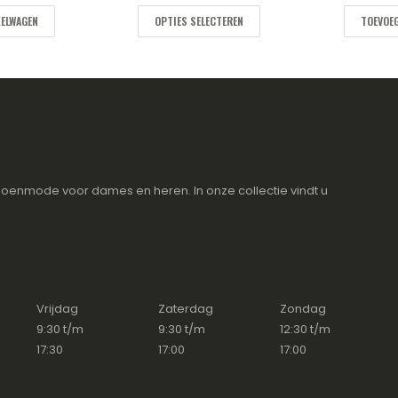
KELWAGEN
OPTIES SELECTEREN
TOEVOEG
oenmode voor dames en heren. In onze collectie vindt u
Vrijdag
Zaterdag
Zondag
9:30 t/m
9:30 t/m
12:30 t/m
17:30
17:00
17:00