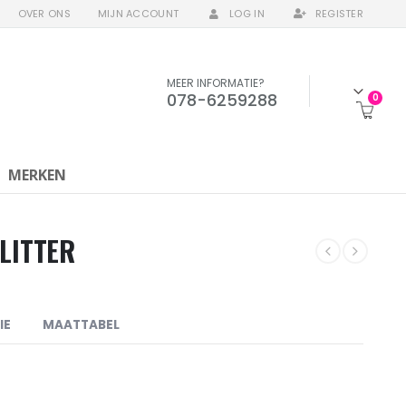
OVER ONS
MIJN ACCOUNT
LOG IN
REGISTER
MEER INFORMATIE?
078-6259288
0
MERKEN
GLITTER
IE
MAATTABEL