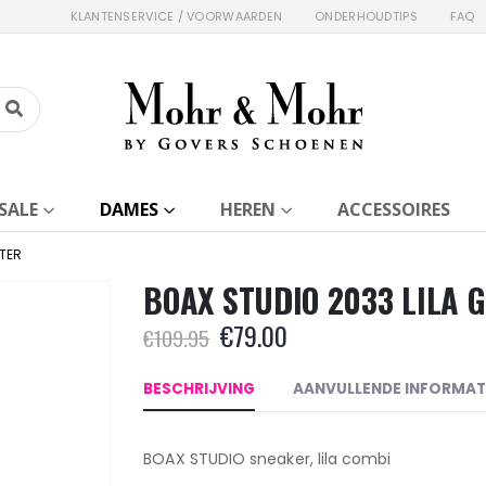
KLANTENSERVICE / VOORWAARDEN
ONDERHOUDTIPS
FAQ
SALE
DAMES
HEREN
ACCESSOIRES
TTER
BOAX STUDIO 2033 LILA 
Oorspronkelijke
Huidige
€
79.00
€
109.95
prijs
prijs
was:
is:
BESCHRIJVING
AANVULLENDE INFORMAT
€109.95.
€79.00.
BOAX STUDIO sneaker, lila combi