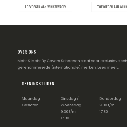
TOEVOEGEN AAN WINKELWAGEN
TOEVOEGEN AAN WIN
OVER ONS
Mohr & Mohr By Govers Schoenen staat voor exclusieve sch
gerenommeerde (internationale) merken.
Lees meer...
OPENINGSTIJDEN
Maandag
Dinsdag /
Donderdag
Gesloten
Woensdag
9:30 t/m
9:30 t/m
17:30
17:30