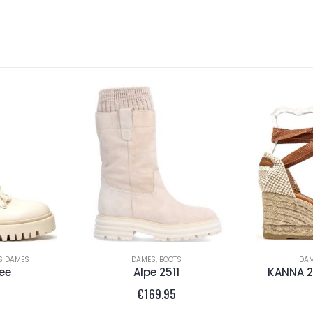
S DAMES
DAMES
,
BOOTS
DA
ee
Alpe 2511
KANNA 2
€
169.95