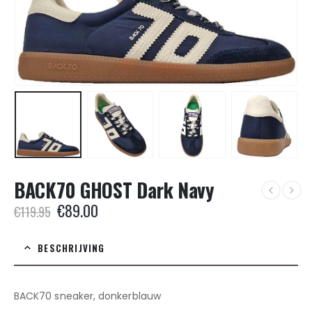
BACK70 GHOST Dark Navy
Oorspronkelijke
Huidige
€
89.00
€
119.95
prijs
prijs
was:
is:
BESCHRIJVING
€119.95.
€89.00.
BACK70 sneaker, donkerblauw