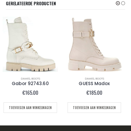
GERELATEERDE PRODUCTEN
DAMES
,
BOOTS
DAMES
,
KORTE LAARS DAMES
GUESS Madox
PAPUCEI TIMON
€
185.00
€
185.00
TOEVOEGEN AAN WINKELWAGEN
OPTIES SELECTEREN