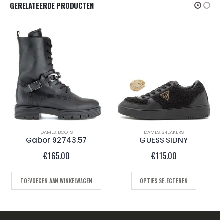
GERELATEERDE PRODUCTEN
DAMES
,
SNEAKERS
DAMES
,
BOOTS
3.57
GUESS SIDNY
PAPUCEI Mit
€
115.00
€
185.00
ELWAGEN
OPTIES SELECTEREN
OPTIES SELECTERE