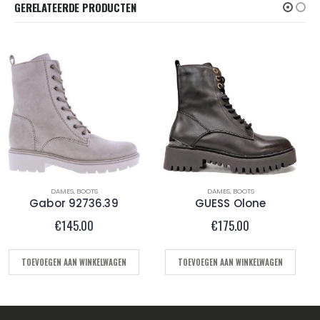
GERELATEERDE PRODUCTEN
DAMES
,
BOOTS
DAMES
,
KORTE LAARS DAMES
GUESS Olone
AS.98 b01205 Brown
€
175.00
€
245.00
TOEVOEGEN AAN WINKELWAGEN
OPTIES SELECTEREN