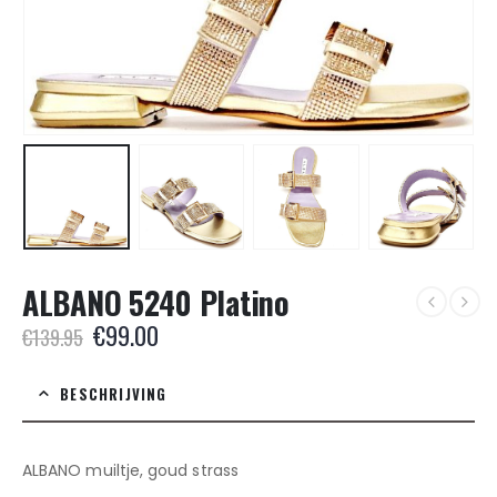
ALBANO 5240 Platino
Oorspronkelijke
Huidige
€
99.00
€
139.95
prijs
prijs
was:
is:
BESCHRIJVING
€139.95.
€99.00.
ALBANO muiltje, goud strass