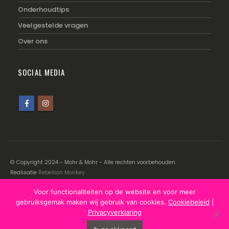
Onderhoudtips
Veelgestelde vragen
Over ons
SOCIAL MEDIA
© Copyright 2024 - Mohr & Mohr - Alle rechten voorbehouden
Realisatie
Rebellion Monkey
Voor functionaliteiten op de website en voor meer
Disclaimer
|
Cookiebeleid
|
Privacyverklaring
gebruiksgemak maken wij gebruik van cookies.
Cookiebeleid
|
Privacyverklaring